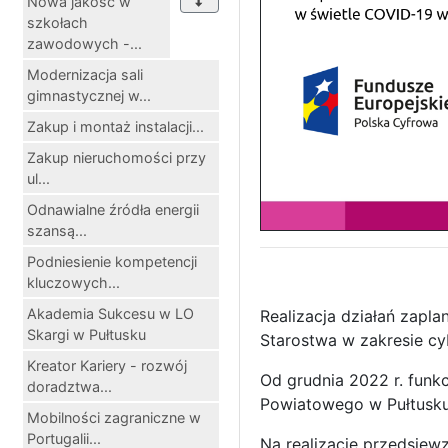
Nowa jakość w
szkołach
zawodowych -...
Modernizacja sali
gimnastycznej w...
Zakup i montaż instalacji...
Zakup nieruchomości przy
ul...
Odnawialne źródła energii
szansą...
Podniesienie kompetencji
kluczowych...
Akademia Sukcesu w LO
Realizacja działań zapl
Skargi w Pułtusku
Starostwa w zakresie c
Kreator Kariery - rozwój
Od grudnia 2022 r. funkc
doradztwa...
Powiatowego w Pułtusku.
Mobilności zagraniczne w
Portugalii...
Na realizację przedsięw