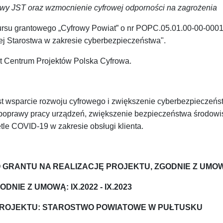
wy JST oraz wzmocnienie cyfrowej odporności na zagrożenia
kursu grantowego „Cyfrowy Powiat” o nr POPC.05.01.00-00-0001/
znej Starostwa w zakresie cyberbezpieczeństwa".
t Centrum Projektów Polska Cyfrowa.
t wsparcie rozwoju cyfrowego i zwiększenie cyberbezpieczeń
 poprawy pracy urządzeń, zwiększenie bezpieczeństwa środow
tle COVID-19 w zakresie obsługi klienta.
RANTU NA REALIZACJĘ PROJEKTU, ZGODNIE Z UMOWĄ
DNIE Z UMOWĄ: IX.2022 - IX.2023
 PROJEKTU: STAROSTWO POWIATOWE W PUŁTUSKU