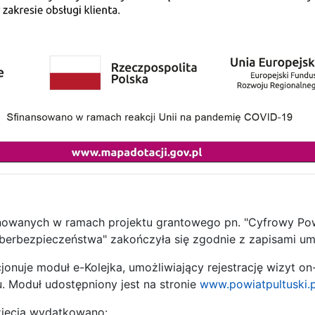
anowanych w ramach projektu grantowego pn. "Cyfrowy Powi
yberbezpieczeństwa" zakończyła się zgodnie z zapisami u
jonuje moduł e-Kolejka, umożliwiający rejestrację wizyt o
 Moduł udostępniony jest na stronie
www.powiatpultuski.p
zięcia wydatkowano: