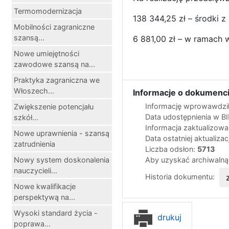
Termomodernizacja
138 344,25 zł – środki 
Mobilności zagraniczne
szansą...
6 881,00 zł – w ramach 
Nowe umiejętności
zawodowe szansą na...
Praktyka zagraniczna we
Włoszech...
Informacje o dokumenci
Informację wprowawdził
Zwiększenie potencjału
Data udostępnienia w B
szkół...
Informacja zaktualizow
Nowe uprawnienia - szansą
Data ostatniej aktualizac
zatrudnienia
Liczba odsłon:
5713
Nowy system doskonalenia
Aby uzyskać archiwalną
nauczycieli...
Historia dokumentu:
Nowe kwalifikacje
perspektywą na...
Wysoki standard życia -
drukuj
poprawa...