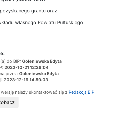
z pozyskanego grantu oraz
wkładu własnego Powiatu Pułtuskiego
e:
(a) do BIP:
Goleniewska Edyta
IP:
2022-10-21 12:26:04
ana przez:
Goleniewska Edyta
ji:
2023-12-19 14:59:03
 wersję należy skontaktować się z
Redakcją BIP
zobacz