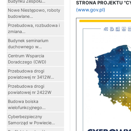
budynku Zespołu...
STRONA PROJEKTU "C
(www.gov.pl)
Nowe Niestępowo, roboty
budowlane...
Przebudowa, rozbudowa i
zmiana...
Budynek seminarium
duchownego w...
Centrum Wsparcia
Doradczego (CWD)
Przebudowa drogi
powiatowej nr 3412W...
Przebudowa drogi
powiatowej nr 2422W
Budowa boiska
wielofunkcyjnego...
Cyberbezpieczny
Samorząd w Powiecie...