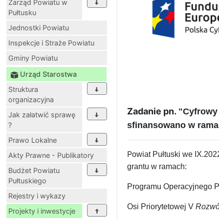
Zarząd Powiatu w
Pułtusku
Jednostki Powiatu
Inspekcje i Straże Powiatu
Gminy Powiatu
Urząd Starostwa
Struktura
organizacyjna
Zadanie pn.
"Cyfrowy 
Jak załatwić sprawę
sfinansowano w ramac
?
Prawo Lokalne
P
owiat Pułtuski we IX.20
Akty Prawne - Publikatory
grantu w ramach:
Budżet Powiatu
Pułtuskiego
Programu Operacyjnego P
Rejestry i wykazy
Osi Priorytetowej V
Rozwój
Projekty i inwestycje