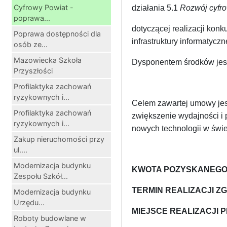
Cyfrowy Powiat -
działania 5.1
Rozwój cyfro
poprawa...
dotyczącej realizacji kon
Poprawa dostępności dla
infrastruktury informatyc
osób ze...
Mazowiecka Szkoła
Dysponentem środków jes
Przyszłości
Profilaktyka zachowań
ryzykownych i...
Celem zawartej umowy jes
Profilaktyka zachowań
zwiększenie wydajności i
ryzykownych i...
nowych technologii w świe
Zakup nieruchomości przy
ul....
Modernizacja budynku
KWOTA POZYSKANEGO G
Zespołu Szkół...
TERMIN REALIZACJI ZGO
Modernizacja budynku
Urzędu...
MIEJSCE REALIZACJI
Roboty budowlane w