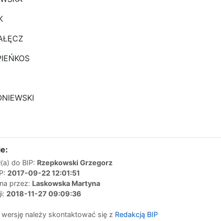
K
NAŁĘCZ
sz PIEŃKOS
ONIEWSKI
e:
(a) do BIP:
Rzepkowski Grzegorz
IP:
2017-09-22 12:01:51
ana przez:
Laskowska Martyna
ji:
2018-11-27 09:09:36
 wersję należy skontaktować się z
Redakcją BIP