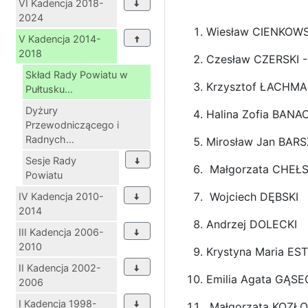
VI Kadencja 2018-
2024
Wiesław CIENKOWS
V Kadencja 2014-
2018
Czesław CZERSKI 
Skład Rady Powiatu w
Krzysztof ŁACHMA
Pułtusku...
Dyżury
Halina Zofia BANA
Przewodniczącego i
Radnych...
Mirosław Jan BAR
Sesje Rady
Małgorzata CHEŁ
Powiatu
Wojciech DĘBSKI
IV Kadencja 2010-
2014
Andrzej DOLECKI
III Kadencja 2006-
2010
Krystyna Maria E
II Kadencja 2002-
Emilia Agata GĄS
2006
I Kadencja 1998-
Małgorzata KOZŁ