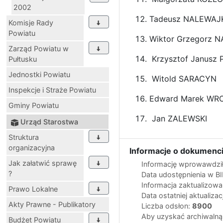
2002
Tadeusz NALEWAJ
Komisje Rady
Powiatu
Wiktor Grzegorz 
Zarząd Powiatu w
Krzysztof Janu
Pułtusku
Jednostki Powiatu
Witold SARACYN
Inspekcje i Straże Powiatu
Edward Marek WR
Gminy Powiatu
Jan ZALEWSKI
Urząd Starostwa
Struktura
organizacyjna
Informacje o dokumenci
Jak załatwić sprawę
Informację wprowawdził
?
Data udostępnienia w B
Informacja zaktualizow
Prawo Lokalne
Data ostatniej aktualizac
Akty Prawne - Publikatory
Liczba odsłon:
8900
Aby uzyskać archiwalną
Budżet Powiatu