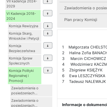
VII kadencja 2024-
2029
Zawiadomienia o posiedz
VI Kadencja 2018-
2024
Plan pracy Komisji
Komisja Rewizyjna
Komisja Skarg,
Wniosków i Petycji
Komisja
1 Małgorzata CHEŁST
Bezpieczeństwa
2 Halina Zofia BAN
Komisja Spraw
3 Marcin CICHOWI
Społecznych
4 Włodzimierz KAC
5 Zbigniew KSIĘŻY
Komisja Polityki
6 Ewa LESZCZYŃS
Regionalnej i
Promocji
7 Tadeusz NALEWA
Zawiadomienia o
posiedzeniach...
Zawiadomienia o
Informacje o dokumenci
posiedzeniach...