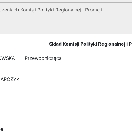
eniach Komisji Polityki Regionalnej i Promcji
Skład Komisji Polityki Regionalnej i 
OWSKA – Przewodnicząca
ACH
CZ
ZMARCZYK
K
KA
JK
e: