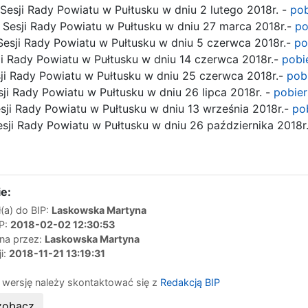
Sesji Rady Powiatu w Pułtusku w dniu 2 lutego 2018r. -
pob
 Sesji Rady Powiatu w Pułtusku w dniu 27 marca 2018r.-
po
esji Rady Powiatu w Pułtusku w dniu 5 czerwca 2018r.-
po
i Rady Powiatu w Pułtusku w dniu 14 czerwca 2018r.-
pobi
ji Rady Powiatu w Pułtusku w dniu 25 czerwca 2018r.-
pobi
ji Rady Powiatu w Pułtusku w dniu 26 lipca 2018r. -
pobier
esji Rady Powiatu w Pułtusku w dniu 13 września 2018r.-
po
sji Rady Powiatu w Pułtusku w dniu 26 października 2018r
e:
(a) do BIP:
Laskowska Martyna
IP:
2018-02-02 12:30:53
ana przez:
Laskowska Martyna
ji:
2018-11-21 13:19:31
 wersję należy skontaktować się z
Redakcją BIP
zobacz