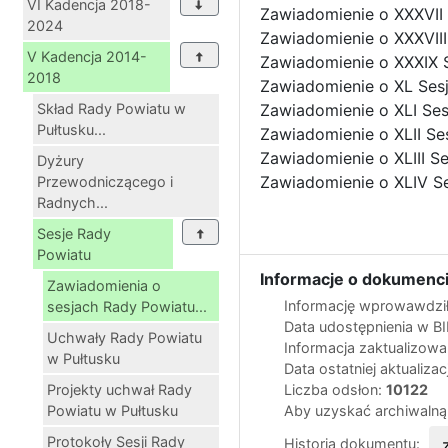
VI Kadencja 2018-
Zawiadomienie o XXXVII 
2024
Zawiadomienie o XXXVIII
V Kadencja 2014-
Zawiadomienie o XXXIX S
2018
Zawiadomienie o XL Sesj
Skład Rady Powiatu w
Zawiadomienie o XLI Ses
Pułtusku...
Zawiadomienie o XLII Ses
Zawiadomienie o XLIII S
Dyżury
Zawiadomienie o XLIV Se
Przewodniczącego i
Radnych...
Sesje Rady
Powiatu
Informacje o dokumenci
Zawiadomienia o
Informację wprowawdził
sesjach Rady Powiatu...
Data udostępnienia w B
Uchwały Rady Powiatu
Informacja zaktualizow
w Pułtusku
Data ostatniej aktualizac
Projekty uchwał Rady
Liczba odsłon:
10122
Powiatu w Pułtusku
Aby uzyskać archiwalną
Protokoły Sesji Rady
Historia dokumentu: