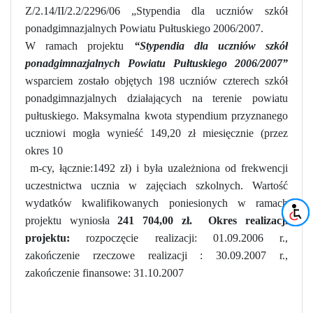
Z/2.14/II/2.2/2296/06 „Stypendia dla uczniów szkół
ponadgimnazjalnych Powiatu Pułtuskiego 2006/2007.
W ramach projektu
“Stypendia dla uczniów szkół
ponadgimnazjalnych Powiatu Pułtuskiego 2006/2007”
wsparciem zostało objętych 198 uczniów czterech szkół
ponadgimnazjalnych działających na terenie powiatu
pułtuskiego. Maksymalna kwota stypendium przyznanego
uczniowi mogła wynieść 149,20 zł miesięcznie (przez
okres 10
m-cy, łącznie:1492 zł) i była uzależniona od frekwencji
uczestnictwa ucznia w zajęciach szkolnych. Wartość
wydatków kwalifikowanych poniesionych w ramach
projektu
wyniosła
241 704,00 zł.
Okres realizacji
projektu:
rozpoczęcie realizacji: 01.09.2006 r.,
zakończenie rzeczowe realizacji : 30.09.2007 r.,
zakończenie finansowe: 31.10.2007