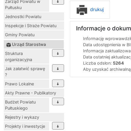
Zarząd Powiatu w
Pułtusku
drukuj
Jednostki Powiatu
Inspekcje i Straże Powiatu
Informacje o dokum
Gminy Powiatu
Informację wprowawdził(
Urząd Starostwa
Data udostępnienia w BI
Informacja zaktualizowa
Struktura
Data ostatniej aktualizac
organizacyjna
Liczba odsłon:
5264
Jak załatwić sprawę
Aby uzyskać archiwalną
?
Prawo Lokalne
Akty Prawne - Publikatory
Budżet Powiatu
Pułtuskiego
Rejestry i wykazy
Projekty i inwestycje