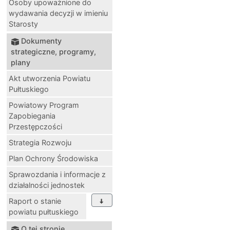
Osoby upoważnione do
wydawania decyzji w imieniu
Starosty
Dokumenty
strategiczne, programy,
plany
Akt utworzenia Powiatu
Pułtuskiego
Powiatowy Program
Zapobiegania
Przestępczości
Strategia Rozwoju
Plan Ochrony Środowiska
Sprawozdania i informacje z
działalności jednostek
Raport o stanie
powiatu pułtuskiego
O tej stronie