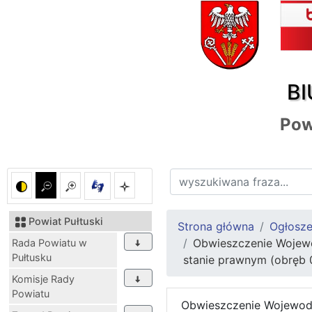
BI
Pow
Powiat Pułtuski
Strona główna
Ogłosze
Obwieszczenie Wojewo
Rada Powiatu w
Pułtusku
stanie prawnym (obręb 
Komisje Rady
Powiatu
Obwieszczenie Wojewody