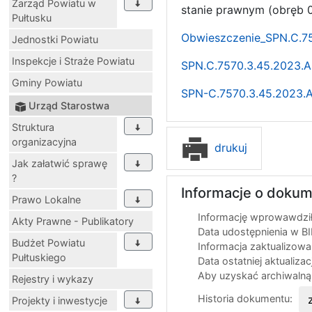
Zarząd Powiatu w
stanie prawnym (obręb 0
Pułtusku
Obwieszczenie_SPN.C.75
Jednostki Powiatu
Inspekcje i Straże Powiatu
SPN.C.7570.3.45.2023.A
Gminy Powiatu
SPN-C.7570.3.45.2023.A
Urząd Starostwa
Struktura
organizacyjna
drukuj
Jak załatwić sprawę
?
Informacje o dokum
Prawo Lokalne
Informację wprowawdził
Akty Prawne - Publikatory
Data udostępnienia w B
Budżet Powiatu
Informacja zaktualizow
Pułtuskiego
Data ostatniej aktualizac
Aby uzyskać archiwalną
Rejestry i wykazy
Historia dokumentu:
Projekty i inwestycje