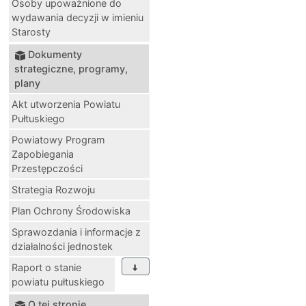
Osoby upoważnione do
wydawania decyzji w imieniu
Starosty
Dokumenty
strategiczne, programy,
plany
Akt utworzenia Powiatu
Pułtuskiego
Powiatowy Program
Zapobiegania
Przestępczości
Strategia Rozwoju
Plan Ochrony Środowiska
Sprawozdania i informacje z
działalności jednostek
Raport o stanie
powiatu pułtuskiego
O tej stronie