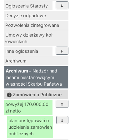
Ogłoszenia Starosty
Decyzje odpadowe
Pozwolenia zintegrowane
Umowy dzierżawy kół
łowieckich
Inne ogłoszenia
Archiwum
Archiwum -
Nadzór nad
lasami niestanowiącymi
własności Skarbu Państwa
Zamówienia Publiczne
powyżej 170.000,00
zł netto
plan postępowań o
udzielenie zamówień
publicznych